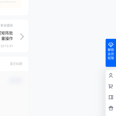
新自媒体
可矩阵批
量操作
22:13:31
解锁
会员
权限
提示标题
确认修改