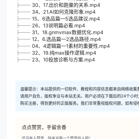
├── 30、17.出价和跑量的关系.mp4
├── 34、21.AI如何克隆形象.mp4
├── 15、6选品篇—5选品建议.mp4
├── 26、13说明篇必看.mp4
├── 31、18.gnmvmax数据优化.mp4
├── 12、6.选品篇—2选品路径.mp4
├── 04、4逻辑篇—1素材的重要性.mp4
├── 32、19.纯max操作逻辑.mp4
├── 23、10投放诊断与方案.mp4
温馨提示：本站提供的一切软件、教程和内容信息都来自网络收集
请用户自负，版权争议与本站无关。用户必须在下载后的24个小
购买注册，得到更好的正版服务。我们非常重视版权问题，如有侵
点点赞赏，手留余香
还没有人赞赏，快来当第一个赞赏的人吧！