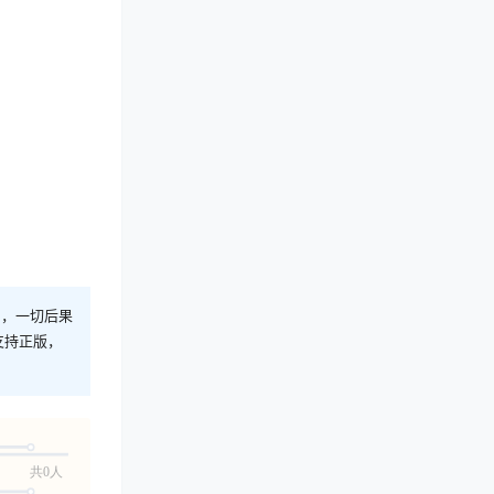
则，一切后果
支持正版，
共0人