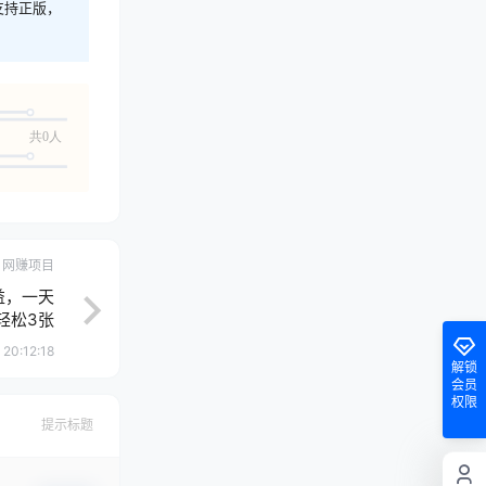
支持正版，
共0人
网赚项目
益，一天
轻松3张
 20:12:18
解锁
会员
权限
提示标题