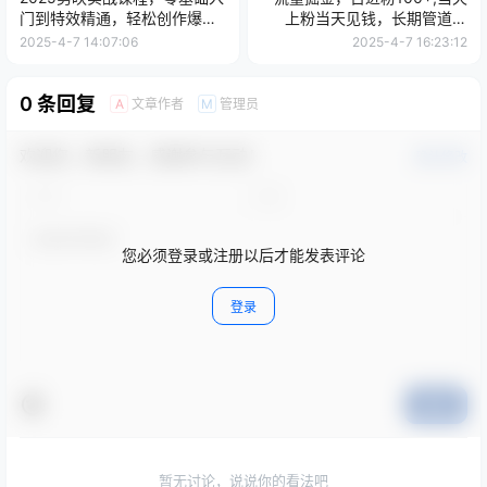
门到特效精通，轻松创作爆款
上粉当天见钱，长期管道收
视频
入，每月躺赚5000-1w
2025-4-7 14:07:06
2025-4-7 16:23:12
0 条回复
文章作者
管理员
A
M
欢迎您，新朋友，感谢参与互动！
确认修改
您必须登录或注册以后才能发表评论
登录
提交
暂无讨论，说说你的看法吧