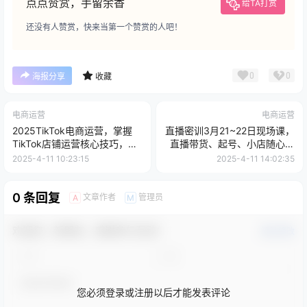
点点赞赏，手留余香
给TA打赏
还没有人赞赏，快来当第一个赞赏的人吧！
0
0
海报分享
收藏
电商运营
电商运营
2025TikTok电商运营，掌握
直播密训3月21~22日现场课，​
TikTok店铺运营核心技巧，实
直播带货、起号、小店随心推
现低成本高转化
5小时干货
2025-4-11 10:23:15
2025-4-11 14:02:35
0 条回复
文章作者
管理员
A
M
欢迎您，新朋友，感谢参与互动！
确认修改
您必须登录或注册以后才能发表评论