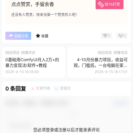
点点赞赏，手留余香
给TA打赏
还没有人赞赏，快来当第一个赞赏的人吧！
0
0
海报分享
收藏
网创项目
网赚项目
网创项目
网赚项目
0基础用ComfyUI月入2万+的
4-10月份暴力项目，收益可
暴力变现法(软件+教程
观，门槛低，一台电脑在家操
作
2025-4-15 16:18:49
2025-4-15 18:17:01
0 条回复
文章作者
管理员
A
M
欢迎您，新朋友，感谢参与互动！
确认修改
您必须登录或注册以后才能发表评论