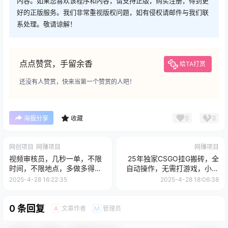
内容。如果您喜欢该程序和内容，请支持正版，购买注册，得到更
好的正版服务。我们非常重视版权问题，如有侵权请邮件与我们联
系处理。敬请谅解！
点点赞赏，手留余香
给TA打赏
还没有人赞赏，快来当第一个赞赏的人吧！
0
0
海报分享
收藏
网创项目
网赚项目
网赚项目
视频审核员，几秒一单，不限
25年独家CSGO挂G搬砖，全
时间，不限地点，多做多得，
自动操作，无需打游戏，小白
新人小白一天轻松几张+【揭
日入3张+【揭秘】
2025-4-28 16:22:35
2025-4-28 18:06:38
秘】
0 条回复
文章作者
管理员
A
M