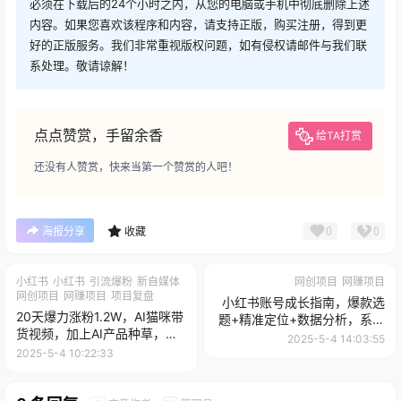
必须在下载后的24个小时之内，从您的电脑或手机中彻底删除上述
内容。如果您喜欢该程序和内容，请支持正版，购买注册，得到更
好的正版服务。我们非常重视版权问题，如有侵权请邮件与我们联
系处理。敬请谅解！
点点赞赏，手留余香
给TA打赏
还没有人赞赏，快来当第一个赞赏的人吧！
0
0
海报分享
收藏
小红书
小红书
引流爆粉
新自媒体
网创项目
网赚项目
网创项目
网赚项目
项目复盘
小红书账号成长指南，爆款选
20天爆力涨粉1.2W，AI猫咪带
题+精准定位+数据分析，系统
货视频，加上AI产品种草，变
提升账号变现能力
2025-5-4 14:03:55
现能力杠杠的
2025-5-4 10:22:33