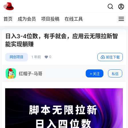
首页
成为会员
项目投稿
在线工具
日入3-4位数，有手就会，应用云无限拉新智
能实现躺赚
0
网创项目
1 年前
前往下载
红帽子-马哥
关注
私信