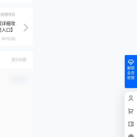
网赚项目
超详细攻
附入口】
 16:12:55
提示标题
解锁
会员
权限
确认修改