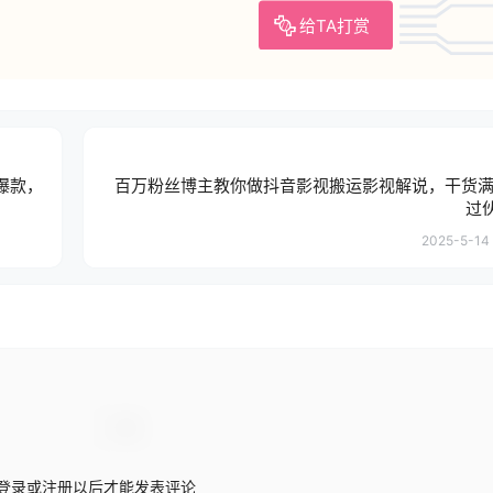
给TA打赏
爆款，
百万粉丝博主教你做抖音影视搬运影视解说，干货满
过
2025-5-14 
登录或注册以后才能发表评论