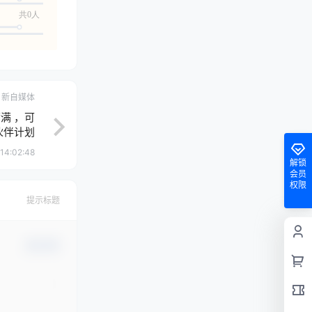
共0人
新自媒体
满 ，可
伙伴计划
14:02:48
解锁
会员
权限
提示标题
确认修改