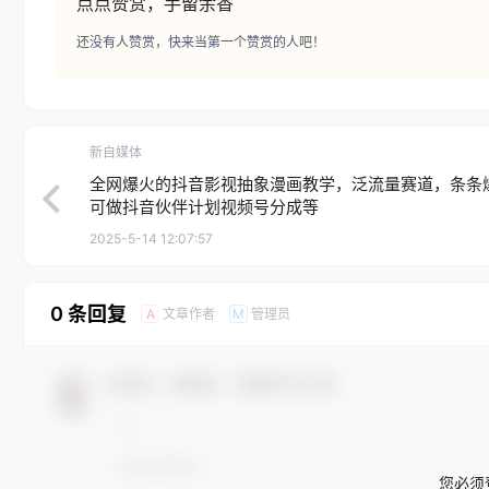
点点赞赏，手留余香
还没有人赞赏，快来当第一个赞赏的人吧！
新自媒体
全网爆火的抖音影视抽象漫画教学，泛流量赛道，条条
可做抖音伙伴计划视频号分成等
2025-5-14 12:07:57
0 条回复
文章作者
管理员
A
M
欢迎您，新朋友，感谢参与互动！
您必须