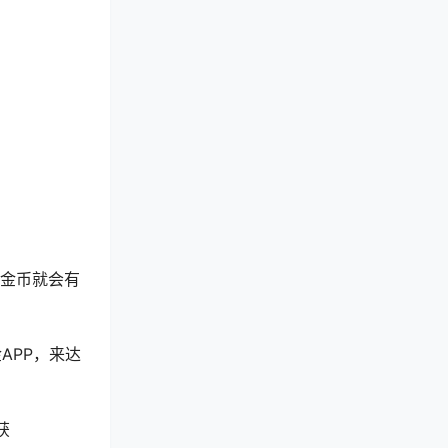
取金币就会有
APP，来达
获