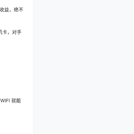
收益，绝不
机卡，对手
FI 就能