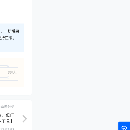
则，一切后果
支持正版，
共0人
安卓未分类
数，低门
+工具】
12:02:53