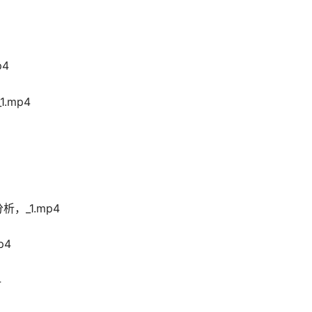
p4
.mp4
，_1.mp4
p4
4