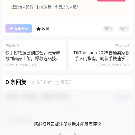
还没有人赞赏，快来当第一个赞赏的人吧！
0
0
海报分享
收藏
电商运营
电商运营
快手好物运营训练营，账号养
TikTok shop 2025普通卖家新
号到商品上架，爆款选品技巧
手入门指南，助新手快速掌握
解析
从0到1的跨境电商运营逻辑
2025-6-2 6:02:42
2025-6-2 20:09:15
0 条回复
文章作者
管理员
A
M
欢迎您，新朋友，感谢参与互动！
确认修改
您必须登录或注册以后才能发表评论