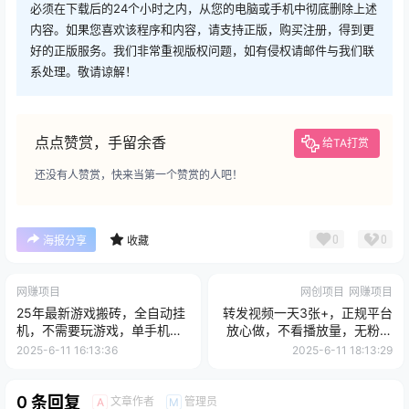
必须在下载后的24个小时之内，从您的电脑或手机中彻底删除上述
内容。如果您喜欢该程序和内容，请支持正版，购买注册，得到更
好的正版服务。我们非常重视版权问题，如有侵权请邮件与我们联
系处理。敬请谅解！
点点赞赏，手留余香
给TA打赏
还没有人赞赏，快来当第一个赞赏的人吧！
0
0
海报分享
收藏
网赚项目
网创项目
网赚项目
25年最新游戏搬砖，全自动挂
转发视频一天3张+，正规平台
机，不需要玩游戏，单手机操
放心做，不看播放量，无粉丝
作日入300+
要求，随时随地挣收益【揭
2025-6-11 16:13:36
2025-6-11 18:13:29
秘】
0 条回复
文章作者
管理员
A
M