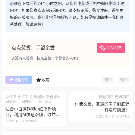
必须在下载后的24个小时之内，从您的电脑或手机中彻底删除上述
内容。如果您喜欢该程序和内容，请支持正版，购买注册，得到更
好的正版服务。我们非常重视版权问题，如有侵权请邮件与我们联
系处理。敬请谅解！
点点赞赏，手留余香
给TA打赏
还没有人赞赏，快来当第一个赞赏的人吧！
0
0
海报分享
收藏
小红书
小红书
引流爆粉
新自媒体
网创项目
网赚项目
网创项目
网赚项目
项目复盘
付费文章：普通的房子到底还
适合小白操作的小红书新项
有没有前途？
目，利用AI快速涨粉，收益每
2025-6-16 12:07:06
月平均1W+
2025-6-16 8:28:02