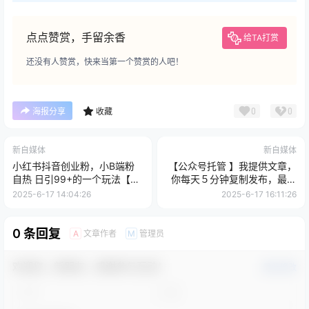
点点赞赏，手留余香
给TA打赏
还没有人赞赏，快来当第一个赞赏的人吧！
0
0
海报分享
收藏
新自媒体
新自媒体
小红书抖音创业粉，小B端粉
【公众号托管 】我提供文章，
自热 日引99+的一个玩法【揭
你每天５分钟复制发布，最高
秘】
月入1W
2025-6-17 14:04:26
2025-6-17 16:11:26
0 条回复
文章作者
管理员
A
M
欢迎您，新朋友，感谢参与互动！
确认修改