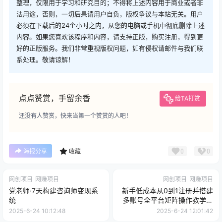
整理，仅限用于学习和研究目的；不得将上述内容用于商业或者非
法用途，否则，一切后果请用户自负，版权争议与本站无关。用户
必须在下载后的24个小时之内，从您的电脑或手机中彻底删除上述
内容。如果您喜欢该程序和内容，请支持正版，购买注册，得到更
好的正版服务。我们非常重视版权问题，如有侵权请邮件与我们联
系处理。敬请谅解！
点点赞赏，手留余香
给TA打赏
还没有人赞赏，快来当第一个赞赏的人吧！
0
0
海报分享
收藏
网创项目
网赚项目
网创项目
网赚项目
党老师·7天构建咨询师变现系
新手低成本从0到1注册并搭建
统
多账号全平台矩阵操作教学，
手机号-邮箱-IP-工具
2025-6-24 10:12:48
2025-6-24 12:01:42