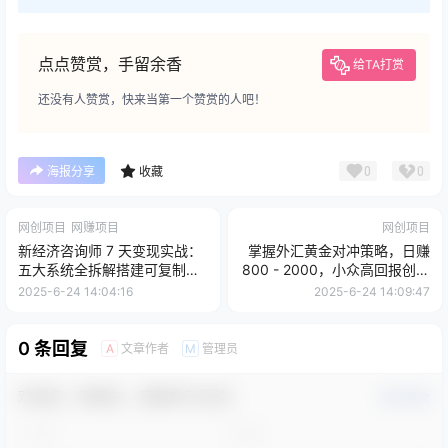
点点赞赏，手留余香
给TA打赏
还没有人赞赏，快来当第一个赞赏的人吧！
0
0
海报分享
收藏
网创项目
网赚项目
网创项目
新经济咨询师 7 天变现实战：
掌握外汇黄金对冲策略，日赚
五大系统全拆解搭建可复制商
800 - 2000，小众高回报创业
业闭环模型
机会，助你实...
2025-6-24 14:04:16
2025-6-24 14:09:47
0 条回复
文章作者
管理员
A
M
欢迎您，新朋友，感谢参与互动！
确认修改