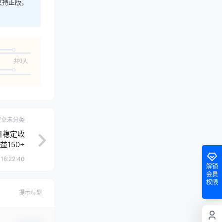
支持正版，
共0人
安卓未分类
单日稳定收
益150+
16:22:40
解锁
会员
权限
提示标题