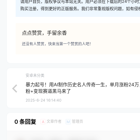
请用户自负，版权争议与本站无关。用户必须在下载后的24个小
购买注册，得到更好的正版服务。我们非常重视版权问题，如有侵
点点赞赏，手留余香
还没有人赞赏，快来当第一个赞赏的人吧！
安卓未分类
暴力起号！用AI制作历史名人传奇一生，单月涨粉24万
粉+变现赛道黑马来了
2025-6-24 16:14:40
0 条回复
文章作者
管理员
A
M