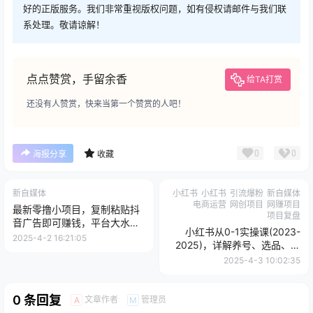
好的正版服务。我们非常重视版权问题，如有侵权请邮件与我们联
系处理。敬请谅解！
点点赞赏，手留余香
给TA打赏
还没有人赞赏，快来当第一个赞赏的人吧！
0
0
海报分享
收藏
新自媒体
小红书
小红书
引流爆粉
新自媒体
电商运营
网创项目
网赚项目
最新零撸小项目，复制粘贴抖
项目复盘
音广告即可赚钱，平台大水，
小红书从0-1实操课(2023-
任务不限量，一...
2025-4-2 16:21:05
2025)，详解养号、选品、文
案撰写、爆款打造实现电商变
2025-4-3 10:02:35
现
0 条回复
文章作者
管理员
A
M