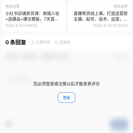
电商运营
电商运营
小红书店铺卖货课：商城入驻
直播带货线上课，打造运营型
+选爆品+爆文模板，7天首单
主播，起号、话术、运营，直
月销10万+
播带货全方案系统化学习
2025-9-9 14:06:59
2025-9-10 10:04:32
0 条回复
文章作者
管理员
A
M
欢迎您，新朋友，感谢参与互动！
确认修改
您必须登录或注册以后才能发表评论
登录
提交