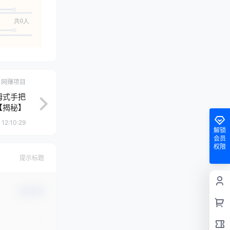
共0人
网赚项目
姆式手把
【揭秘】
 12:10:29
解锁
会员
权限
提示标题
确认修改