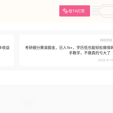
给TA打赏
网创项目
多收益
考研细分赛道掘金，日入1k+，学历低也能轻松做保
手教学，不做真的亏大了
2025-9-11